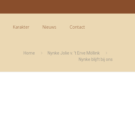
Karakter
Nieuws
Contact
Home
Nynke Jolie v. ‘t Erve Möllink
Nynke blijft bij ons