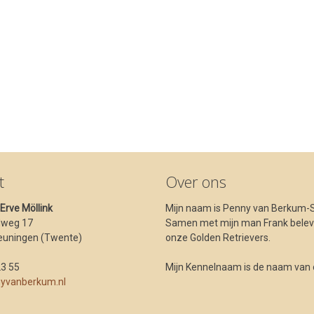
t
Over ons
t Erve Möllink
Mijn naam is Penny van Berkum-S
dweg 17
Samen met mijn man Frank beleve
euningen (Twente)
onze Golden Retrievers.
23 55
Mijn Kennelnaam is de naam van ons
yvanberkum.nl