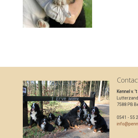
Contac
Kennel v. '
Lutterzan
7588 PB B
0541 - 55 
info@penn