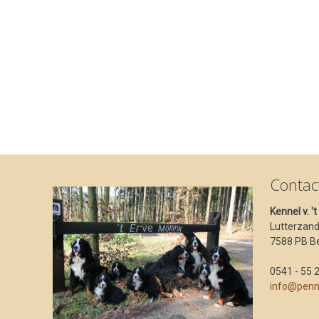
Contac
Kennel v. '
Lutterzan
7588 PB B
0541 - 55 
info@penn