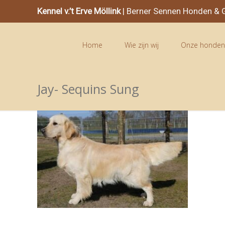
Kennel v.’t Erve Möllink
| Berner Sennen Honden & G
Home
Wie zijn wij
Onze honde
Jay- Sequins Sung