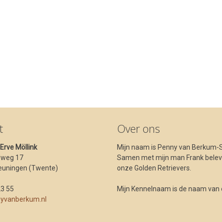
t
Over ons
t Erve Möllink
Mijn naam is Penny van Berkum-S
dweg 17
Samen met mijn man Frank beleve
euningen (Twente)
onze Golden Retrievers.
23 55
Mijn Kennelnaam is de naam van ons
yvanberkum.nl