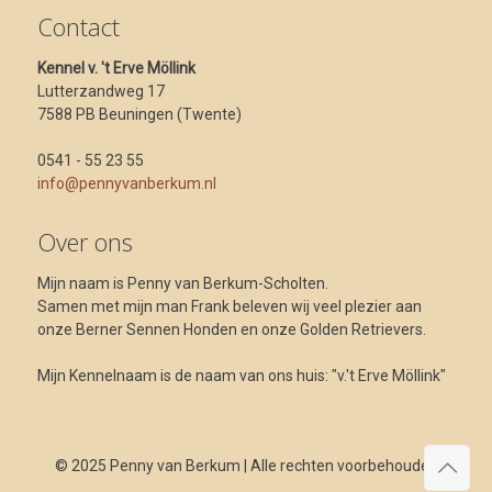
Contact
Kennel v. 't Erve Möllink
Lutterzandweg 17
7588 PB Beuningen (Twente)
0541 - 55 23 55
info@pennyvanberkum.nl
Over ons
Mijn naam is Penny van Berkum-Scholten.
Samen met mijn man Frank beleven wij veel plezier aan
onze Berner Sennen Honden en onze Golden Retrievers.
Mijn Kennelnaam is de naam van ons huis: "v.'t Erve Möllink"
© 2025 Penny van Berkum | Alle rechten voorbehouden