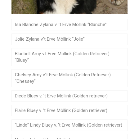
Isa Blanche Zylana v. ’t Erve Möllink “Blanche”
Jolie Zylana v.’t Erve Möllink “Jolie”
Bluebell Amy v.t Erve Möllink (Golden Retriever)
“Bluey”
Chelsey Amy v.’t Erve Möllink (Golden Retriever)
“Chessey”
Diede Bluey v. ’t Erve Möllink (Golden retriever)
Flaire Bluey v. ’t Erve Möllink (Golden retriever)
“Linde” Lindy Bluey v. ’t Erve Möllink (Golden retriever)