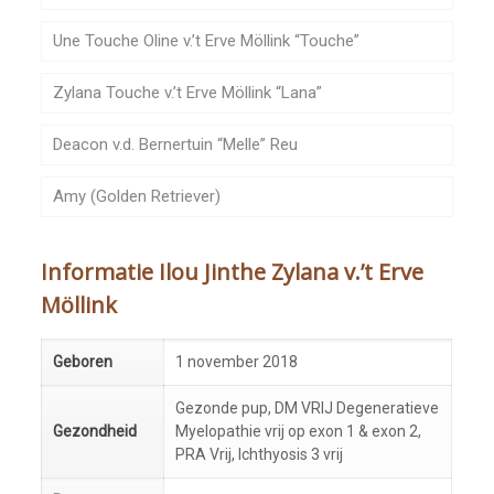
Une Touche Oline v.’t Erve Möllink “Touche”
Zylana Touche v.’t Erve Möllink “Lana”
Deacon v.d. Bernertuin “Melle” Reu
Amy (Golden Retriever)
Informatie Ilou Jinthe Zylana v.’t Erve
Möllink
Geboren
1 november 2018
Gezonde pup, DM VRIJ Degeneratieve
Gezondheid
Myelopathie vrij op exon 1 & exon 2,
PRA Vrij, Ichthyosis 3 vrij