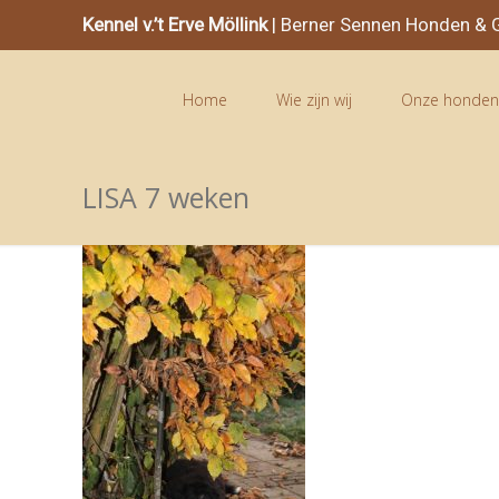
Kennel v.’t Erve Möllink
| Berner Sennen Honden & G
Home
Wie zijn wij
Onze honde
LISA 7 weken