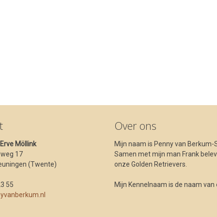
t
Over ons
t Erve Möllink
Mijn naam is Penny van Berkum-S
dweg 17
Samen met mijn man Frank beleve
euningen (Twente)
onze Golden Retrievers.
23 55
Mijn Kennelnaam is de naam van ons
yvanberkum.nl