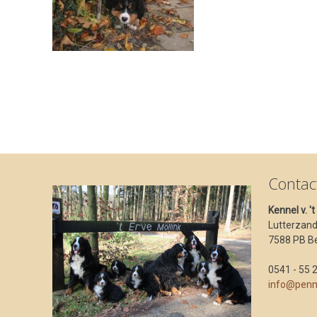
Contac
Kennel v. '
Lutterzan
7588 PB B
0541 - 55 
info@penn