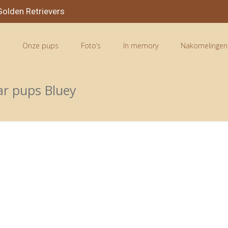
olden Retrievers
n
Onze pups
Foto’s
In memory
Nakomelingen
ar pups Bluey