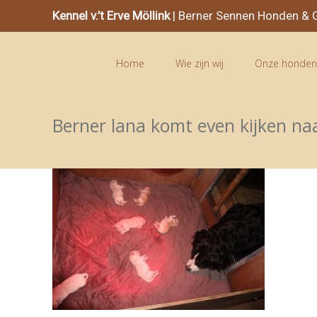
Kennel v.’t Erve Möllink
| Berner Sennen Honden & G
Home
Wie zijn wij
Onze honde
Berner lana komt even kijken na