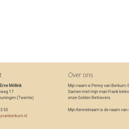
t
Over ons
t Erve Möllink
Mijn naam is Penny van Berkum-S
dweg 17
Samen met mijn man Frank beleve
euningen (Twente)
onze Golden Retrievers.
23 55
Mijn Kennelnaam is de naam van ons
yvanberkum.nl