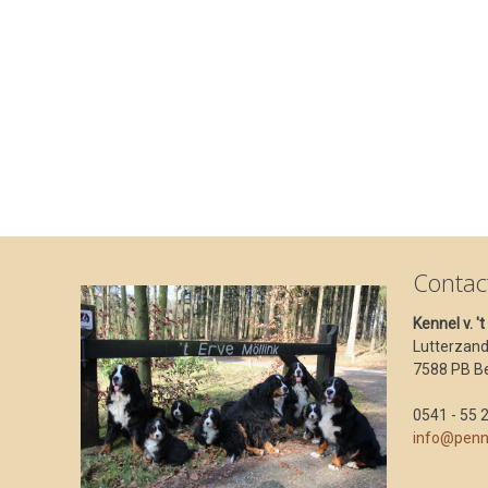
Contac
Kennel v. '
Lutterzan
7588 PB B
0541 - 55 
info@penn