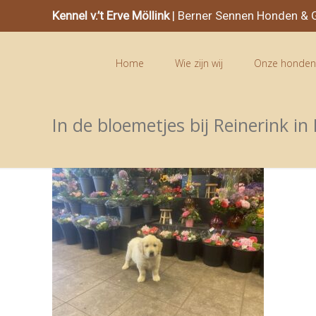
Kennel v.’t Erve Möllink
| Berner Sennen Honden & G
Home
Wie zijn wij
Onze honde
In de bloemetjes bij Reinerink 