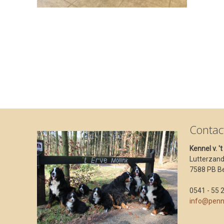
Contac
Kennel v. '
Lutterzan
7588 PB B
0541 - 55 
info@penn