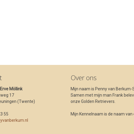
t
Over ons
t Erve Möllink
Mijn naam is Penny van Berkum-S
dweg 17
Samen met mijn man Frank beleve
euningen (Twente)
onze Golden Retrievers.
23 55
Mijn Kennelnaam is de naam van ons
yvanberkum.nl