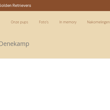
olden Retrievers
n
Onze pups
Foto’s
In memory
Nakomelingen
in Denekamp