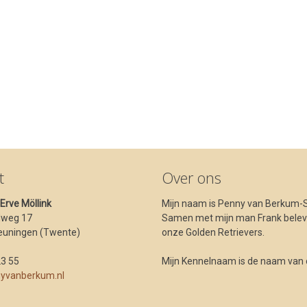
t
Over ons
t Erve Möllink
Mijn naam is Penny van Berkum-S
dweg 17
Samen met mijn man Frank beleve
euningen (Twente)
onze Golden Retrievers.
23 55
Mijn Kennelnaam is de naam van ons
yvanberkum.nl