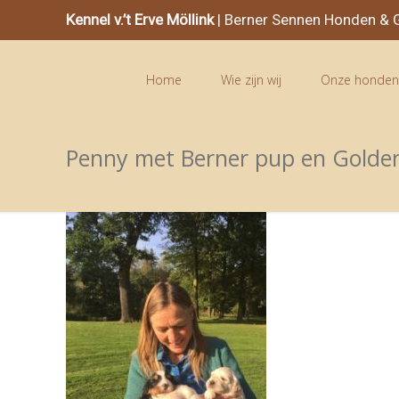
Kennel v.’t Erve Möllink
| Berner Sennen Honden & G
Home
Wie zijn wij
Onze honde
Penny met Berner pup en Golde