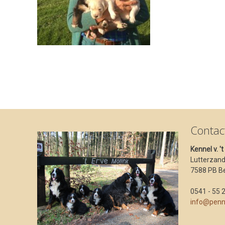
Contac
Kennel v. '
Lutterzan
7588 PB B
0541 - 55 
info@penn