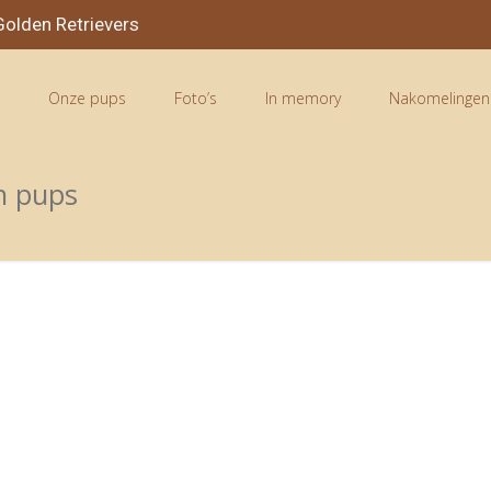
olden Retrievers
n
Onze pups
Foto’s
In memory
Nakomelingen
n pups