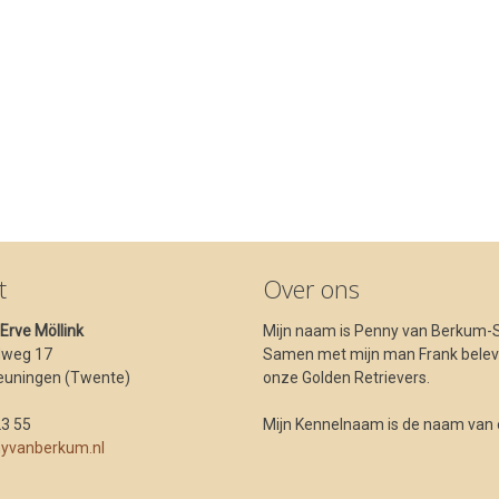
t
Over ons
t Erve Möllink
Mijn naam is Penny van Berkum-S
dweg 17
Samen met mijn man Frank beleve
euningen (Twente)
onze Golden Retrievers.
23 55
Mijn Kennelnaam is de naam van ons
yvanberkum.nl