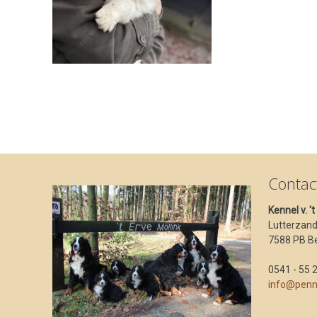
Contac
Kennel v. '
Lutterzan
7588 PB B
0541 - 55 
info@penn