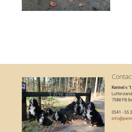
Contac
Kennel v. '
Lutterzan
7588 PB B
0541 - 55 
info@penn