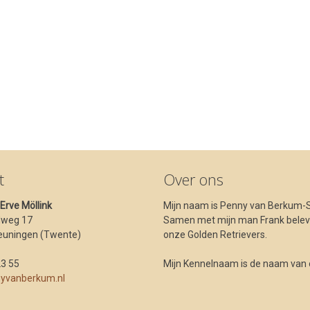
t
Over ons
t Erve Möllink
Mijn naam is Penny van Berkum-S
dweg 17
Samen met mijn man Frank beleve
euningen (Twente)
onze Golden Retrievers.
23 55
Mijn Kennelnaam is de naam van ons
yvanberkum.nl