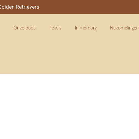
olden Retrievers
n
Onze pups
Foto’s
In memory
Nakomelingen
o