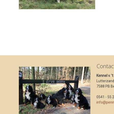
Contac
Kennel v. '
Lutterzan
7588 PB B
0541 - 55 
info@penn