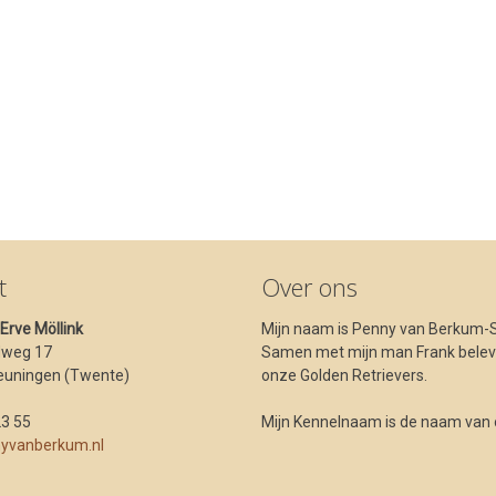
t
Over ons
t Erve Möllink
Mijn naam is Penny van Berkum-S
dweg 17
Samen met mijn man Frank beleve
euningen (Twente)
onze Golden Retrievers.
23 55
Mijn Kennelnaam is de naam van ons
yvanberkum.nl