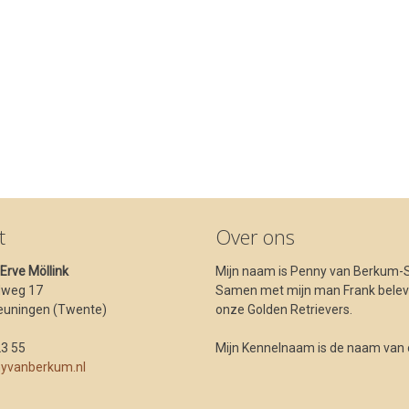
t
Over ons
t Erve Möllink
Mijn naam is Penny van Berkum-S
dweg 17
Samen met mijn man Frank beleve
euningen (Twente)
onze Golden Retrievers.
23 55
Mijn Kennelnaam is de naam van ons
yvanberkum.nl