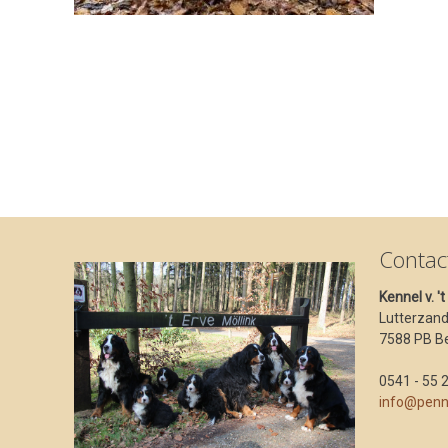
Contac
Kennel v. '
Lutterzan
7588 PB B
0541 - 55 
info@penn