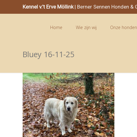
Kennel v.’t Erve Möllink
| Berner Sennen Honden & G
Home
Wie zijn wij
Onze honde
Bluey 16-11-25