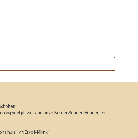
cholten.
n wij veel plezier aan onze Berner Sennen Honden en
 huis: "v.'t Erve Möllink"