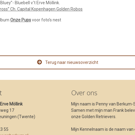
Bluey”- Bluebell v.’t Erve Möllink.
ross” Ch. Capital Kopenhagen Golden Robos
album
Onze Pups
voor foto’s nest
Terug naar nieuwsoverzicht
t
Over ons
t Erve Möllink
Mijn naam is Penny van Berkum-S
dweg 17
Samen met mijn man Frank beleve
euningen (Twente)
onze Golden Retrievers.
23 55
Mijn Kennelnaam is de naam van ons