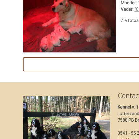
Moeder:
“
Vader:
“C
Zie foto
Contac
Kennel v. '
Lutterzan
7588 PB B
0541 - 55 